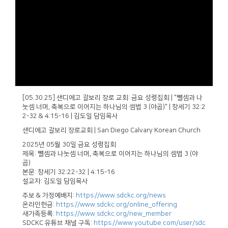
[05.30.25] 샌디에고 갈보리 장로 교회: 금요 성령집회 | "뺄셈과 나
눗셈 너머, 축복으로 이어지는 하나님의 셈법 3 (야곱)" | 창세기 32:2
2-32 & 4:15-16 | 김도일 담임목사
샌디에고 갈보리 장로교회 | San Diego Calvary Korean Church
2025년 05월 30일 금요 성령집회
제목: 뺄셈과 나눗셈 너머, 축복으로 이어지는 하나님의 셈법 3 (야
곱)
본문: 창세기 32:22-32 | 4:15-16
설교자: 김도일 담임목사
주보 & 가정예배지:
https://www.sdckc.org/news
온라인헌금:
https://www.sdckc.org/online_offering
새가족등록:
https://www.sdckc.org/new_member
SDCKC 유튜브 채널 구독:
https://www.youtube.com/user/sdc