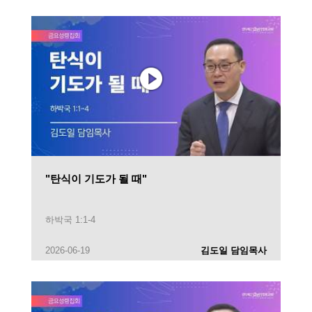
"탄식이 기도가 될 때"
하박국 1:1-4
2026-06-19
김도일 담임목사