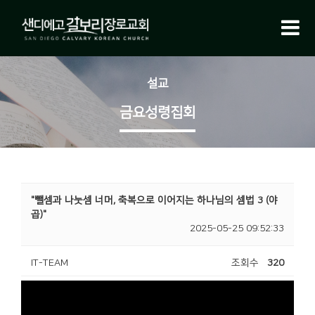
설교
금요성령집회
"뺄셈과 나눗셈 너머, 축복으로 이어지는 하나님의 셈법 3 (야
곱)"
2025-05-25 09:52:33
IT-TEAM
조회수
320