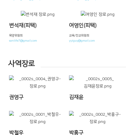
변석재(피택)
여영인(피택)
목양위원회
교육/친교위원회
sonlife7@gmail.com
yyiguy@gmail.com
사역장로
권영구
김재윤
박철우
박흥구