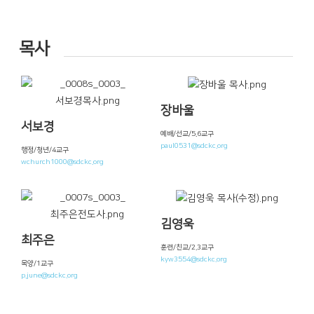
목사
장바울
서보경
예배/선교/5.6교구
paul0531@sdckc.org
행정/청년/4교구
wchurch1000@sdckc.org
김영욱
최주은
훈련/친교/2.3교구
kyw3554@sdckc.org
목양/1교구
p.june@sdckc.org