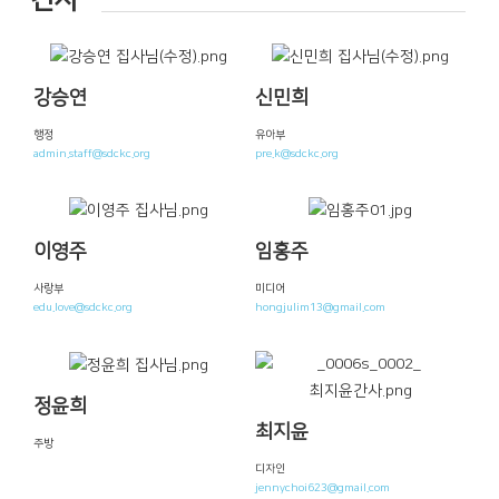
강승연
신민희
행정
유아부
admin.staff@sdckc.org
pre.k@sdckc.org
이영주
임홍주
사랑부
미디어
edu.love@sdckc.org
hongjulim13@gmail.com
정윤희
최지윤
주방
디자인
jennychoi623@gmail.com