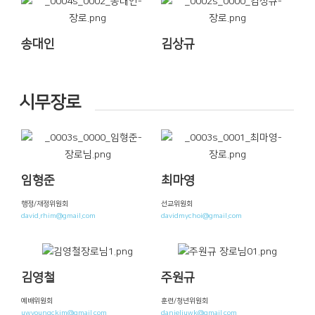
송대인
김상규
시무장로
임형준
최마영
행정/재정위원회
선교위원회
david.rhim@gmail.com
davidmychoi@gmail.com
김영철
주원규
예배위원회
훈련/청년위원회
uwyoungckim@gmail.com
danieljuwk@gmail.com