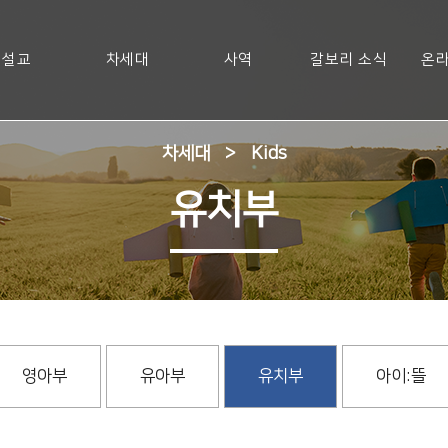
설교
차세대
사역
갈보리 소식
온라
차세대
>
Kids
유치부
영아부
유아부
유치부
아이:뜰