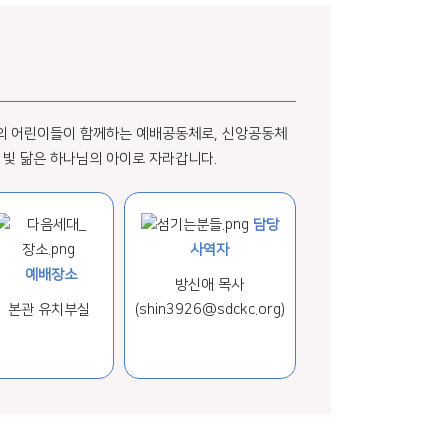
까지의 어린이들이 함께하는 예배공동체로, 신앙공동체
 빛 닮은 하나님의 아이로 자라갑니다.
담당
사역자
예배장소
방신애 목사
본관 유치부실
(shin3926@sdckc.org)