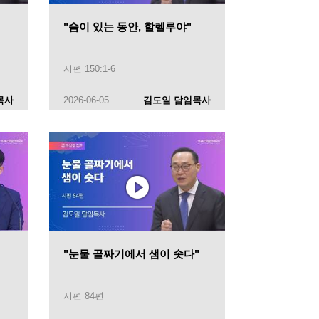
"숨이 있는 동안, 할렐루야"
시편 150:1-6
목사
2026-06-05
김도일 담임목사
"눈물 골짜기에서 샘이 솟다"
시편 84편