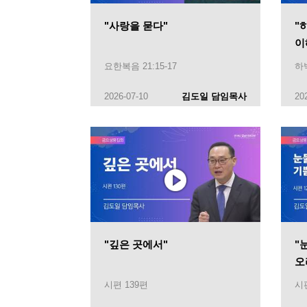
"사랑을 묻다"
"
이
요한복음 21:15-17
하박
2026-07-10
김도일 담임목사
20
"깊은 곳에서"
"
오
시편 139편
시편