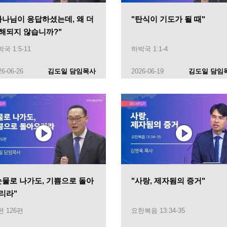
하나님이 응답하셨는데, 왜 더
"탄식이 기도가 될 때"
해되지 않습니까?"
국 1:5-11
하박국 1:1-4
26-06-26
김도일 담임목사
2026-06-19
김도일 담임
눈물로 나가도, 기쁨으로 돌아
"사랑, 제자됨의 증거"
리라"
 126편
요한복음 13:34-35