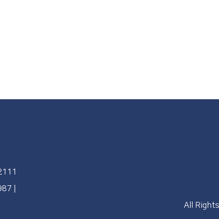
92111
4987
|
All Right