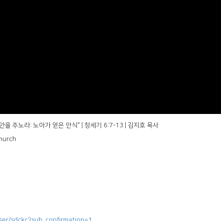
안을 주노라: 노아가 얻은 안식" | 창세기 6:7-13 | 김지호 목사
hurch
ser/sdckc?sub_confirmation=1