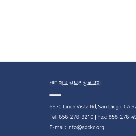
샌디에고 갈보리장로교회
6970 Linda Vista Rd. San Diego, CA 
Tel: 858-278-3210
|
Fax: 858-278-
E-mail: info@sdckc.org