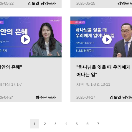
26-05-22
김도일 담임목사
2026-05-15
김영욱 
불안의 은혜"
"하나님을 잊을 때 우리에게
어나는 일"
기상 17:1-7
시편 78:1-8 & 10-11
26-04-24
최주은 목사
2026-04-17
김도일 담임
1
2
3
4
5
6
7