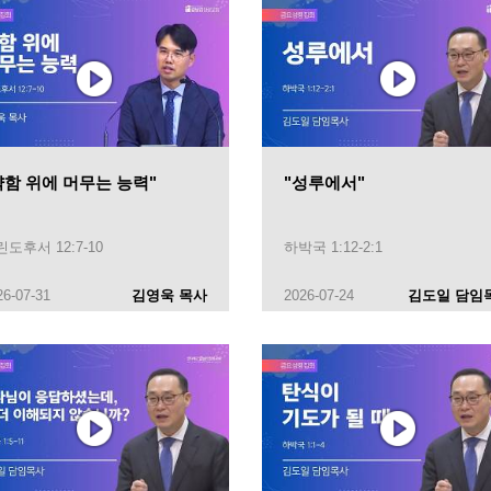
약함 위에 머무는 능력"
"성루에서"
도후서 12:7-10
하박국 1:12-2:1
26-07-31
김영욱 목사
2026-07-24
김도일 담임