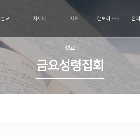
설교
차세대
사역
갈보리 소식
온라
설교
금요성령집회