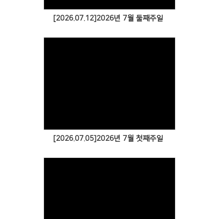
[2026.07.12]2026년 7월 둘째주일
[2026.07.05]2026년 7월 첫째주일