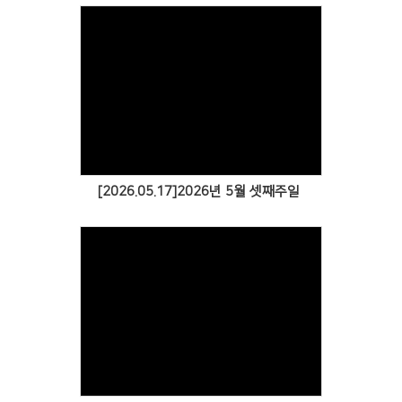
[2026.05.17]2026년 5월 셋째주일