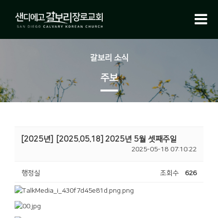
갈보리 소식
주보
[2025년]
[2025.05.18] 2025년 5월 셋째주일
2025-05-18 07:10:22
행정실
조회수
626