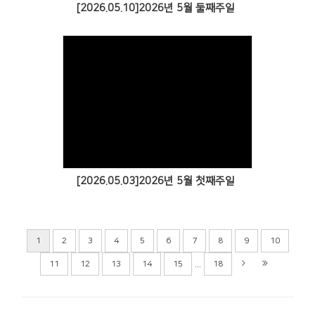
[2026.05.10]2026년 5월 둘째주일
[2026.05.03]2026년 5월 첫째주일
1
2
3
4
5
6
7
8
9
10
...
11
12
13
14
15
18