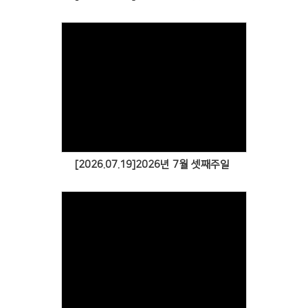
[2026.07.19]2026년 7월 셋째주일