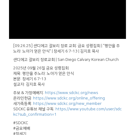
[09.26.25] 샌디에고 갈보리 장로 교회: 금요 성령집회 | "평안을 주
노라: 노아가 얻은 안식" | 창세기 6:7-13 | 김지호 목사
샌디에고 갈보리 장로교회 | San Diego Calvary Korean Church
2025년 09월 26일 금요 성령집회
제목: 평안을 주노라: 노아가 얻은 안식
본문: 창세기 6:7-13
설교자: 김지호 목사
주보 & 가정예배지:
https://www.sdckc.org/news
온라인헌금:
https://www.sdckc.org/online_offering
새가족등록:
https://www.sdckc.org/new_member
SDCKC 유튜브 채널 구독:
https://www.youtube.com/user/sdc
kc?sub_confirmation=1
#SDCKC
#금요예배
#창세기