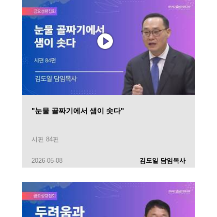
"눈물 골짜기에서 샘이 솟다"
시편 84편
2026-05-08
김도일 담임목사