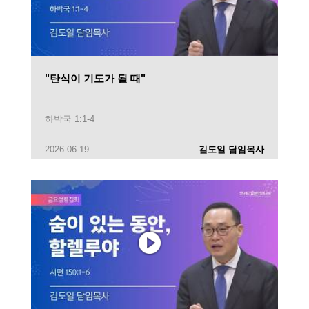
"탄식이 기도가 될 때"
하박국 1:1-4
2026-06-19
김도일 담임목사