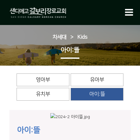
차세대
>
Kids
아이:뜰
영아부
유아부
유치부
아이:뜰
아이:뜰