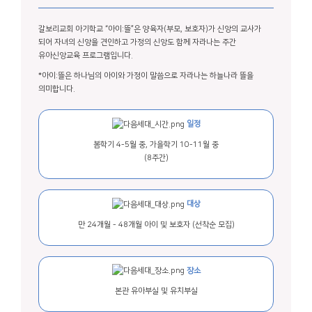
갈보리교회 아기학교 “아이:뜰”은 양육자(부모, 보호자)가 신앙의 교사가
되어 자녀의 신앙을 견인하고 가정의 신앙도 함께 자라나는 주간
유아신앙교육 프로그램입니다.
*아이:뜰은 하나님의 아이와 가정이 말씀으로 자라나는 하늘나라 뜰을
의미합니다.
일정
봄학기 4-5월 중,
가을학기 10-11월 중
(8주간)
대상
만 24개월 - 48개월 아이 및 보호자
(선착순 모집)
장소
본관 유아부실
및 유치부실