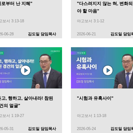
위로부터 난 지혜"
"다스려지지 않는 혀, 변화
야 할 마음"
보서 3:13-18
야고보서 3:1-12
26-06-28
김도일 담임목사
2026-06-21
김도일 담임
듣고, 행하고, 살아내라! 참된
"시험과 유혹사이"
건의 얼굴"
보서 1:19-27
야고보서 1:13-18
26-05-31
김도일 담임목사
2026-05-24
김도일 담임