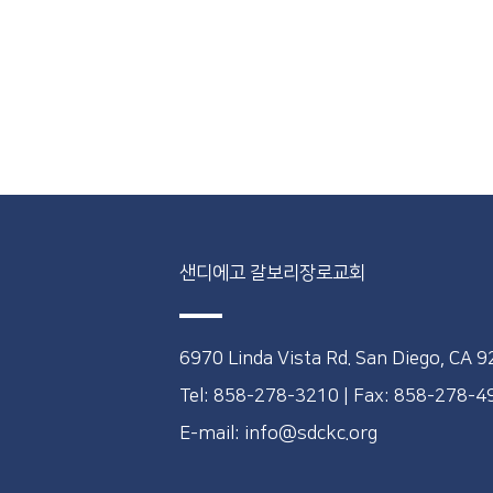
샌디에고 갈보리장로교회
6970 Linda Vista Rd. San Diego, CA 
Tel: 858-278-3210
|
Fax: 858-278-
E-mail: info@sdckc.org