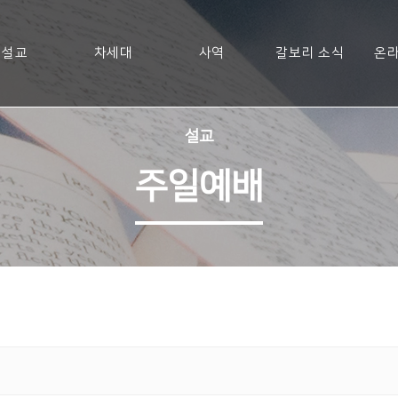
설교
차세대
사역
갈보리 소식
온라
설교
주일예배