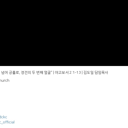
을 넘어 긍휼로, 경건의 두 번째 얼굴" | 야고보서 2:1-13 | 김도일 담임목사
hurch
dckc
official