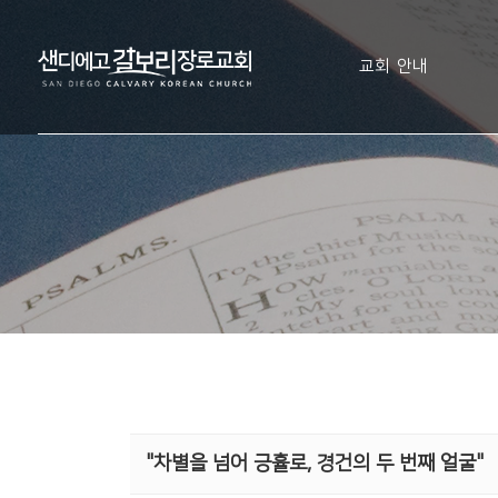
교회 안내
"차별을 넘어 긍휼로, 경건의 두 번째 얼굴"