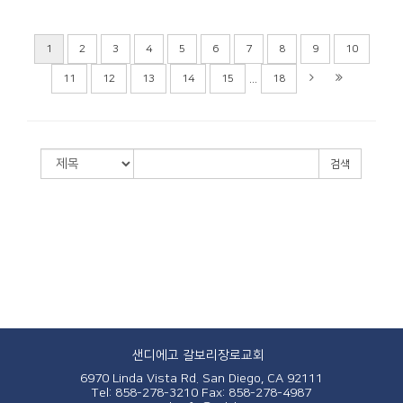
1
2
3
4
5
6
7
8
9
10
...
11
12
13
14
15
18
검색
샌디에고 갈보리장로교회
6970 Linda Vista Rd. San Diego, CA 92111
Tel: 858-278-3210
Fax: 858-278-4987