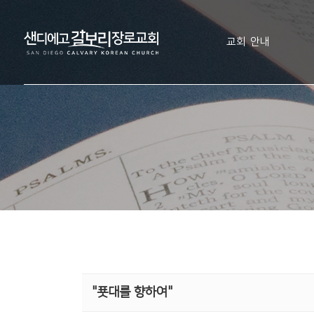
교회 안내
"푯대를 향하여"