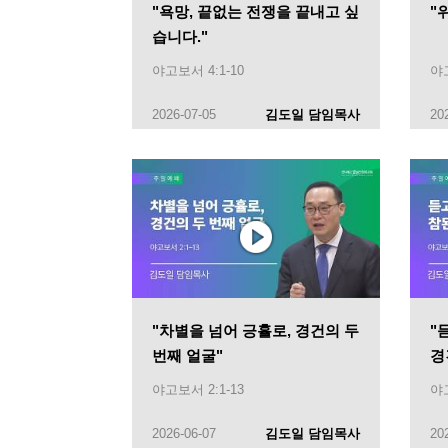
"욕망, 끝없는 전쟁을 끝내고 싶
"
습니다."
야고보서 4:1-10
야고
2026-07-05
김도일 담임목사
20
"차별을 넘어 긍휼로, 경건의 두
"
번째 얼굴"
경
야고보서 2:1-13
야고
2026-06-07
김도일 담임목사
20