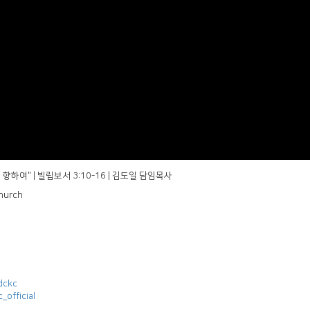
를 향하여" | 빌립보서 3:10-16 | 김도일 담임목사
hurch
dckc
official