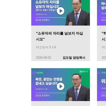
"소유자의 자리를 넘보지 마십
"
시오"
시
야고보서 5:1-6
야고
2026-08-02
김도일 담임목사
20