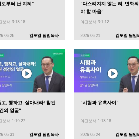
위로부터 난 지혜"
"다스려지지 않는 혀, 변화
야 할 마음"
보서 3:13-18
야고보서 3:1-12
26-06-28
김도일 담임목사
2026-06-21
김도일 담임
듣고, 행하고, 살아내라! 참된
"시험과 유혹사이"
건의 얼굴"
보서 1:19-27
야고보서 1:13-18
26-05-31
김도일 담임목사
2026-05-24
김도일 담임