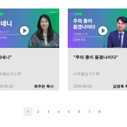
히네니"
"주의 종이 듣겠나이다"
엘상 3:1-10
사무엘상 3:1-10
26-05-03
최주은 목사
2026-05-03
김영욱 
1
2
3
4
5
6
7
8