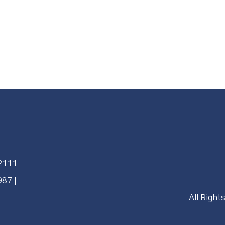
92111
4987
|
All Right