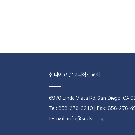
샌디에고 갈보리장로교회
6970 Linda Vista Rd. San Diego, CA 
Tel: 858-278-3210
|
Fax: 858-278-
E-mail: info@sdckc.org