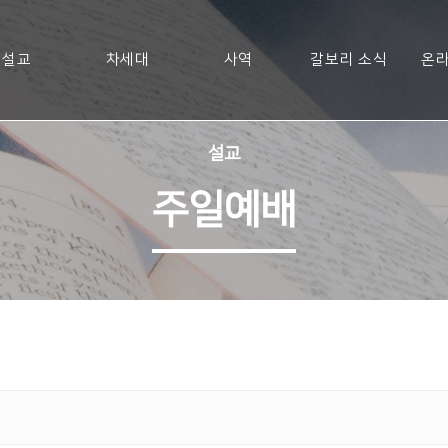
설교
차세대
사역
갈보리 소식
온라
설교
주일예배